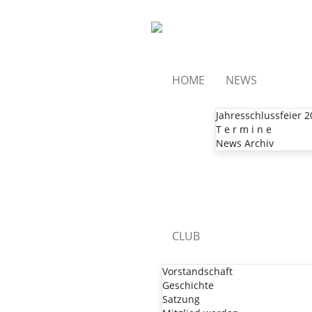
HOME
NEWS
Jahresschlussfeier 
T e r m i n e
News Archiv
CLUB
Vorstandschaft
Geschichte
Satzung